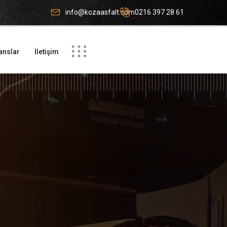
info@kozaasfalt.com
0216 397 28 61
anslar
İletişim