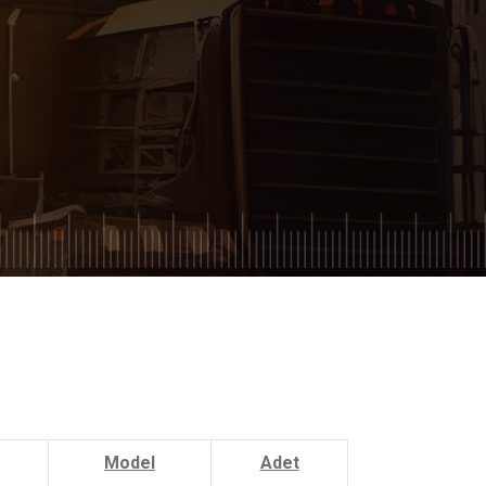
Model
Adet