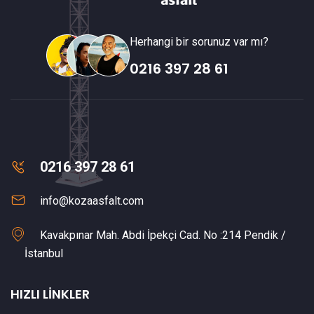
Herhangi bir sorunuz var mı?
0216 397 28 61
0216 397 28 61
info@kozaasfalt.com
Kavakpınar Mah. Abdi İpekçi Cad. No :214 Pendik /
İstanbul
HIZLI LINKLER