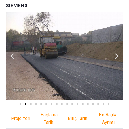
SIEMENS
Başlama
Bir Başka
Proje Yeri
Bitiş Tarihi
Tarihi
Ayrıntı