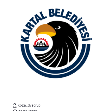
Koza_dvzgrup