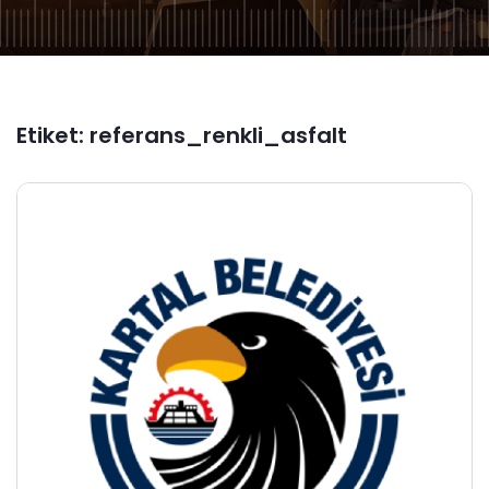
Etiket:
referans_renkli_asfalt